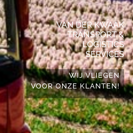
VAN DER KWAAK
TRANSPORT &
LOGISTICS
SERVICES
WIJ VLIEGEN
VOOR ONZE KLANTEN!